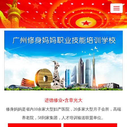
Toggl
navig
进德修业•含章光大
修身妈妈是省内10余家大型妇产医院，20多家大型月子会所，高端
养老院，58到家集团，人才培训输送联盟单位。