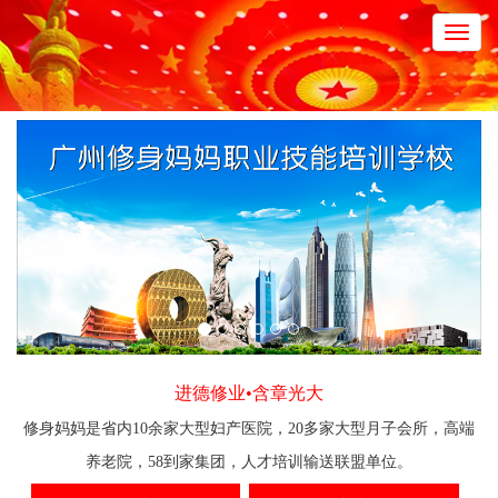
Toggl
navig
进德修业•含章光大
修身妈妈是省内10余家大型妇产医院，20多家大型月子会所，高端
养老院，58到家集团，人才培训输送联盟单位。