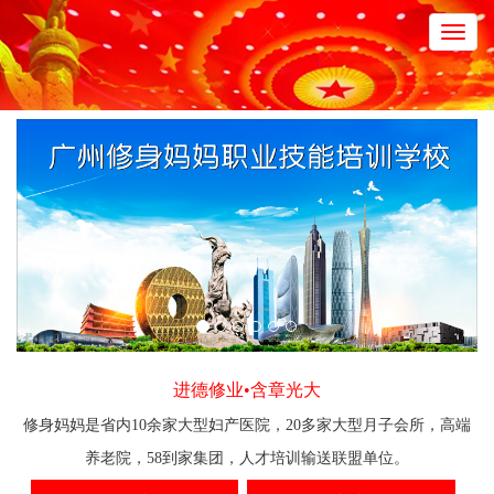
Toggl
navig
进德修业•含章光大
修身妈妈是省内10余家大型妇产医院，20多家大型月子会所，高端
养老院，58到家集团，人才培训输送联盟单位。