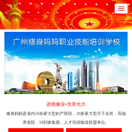
Toggl
navig
进德修业•含章光大
修身妈妈是省内10余家大型妇产医院，20多家大型月子会所，高端
养老院，58到家集团，人才培训输送联盟单位。